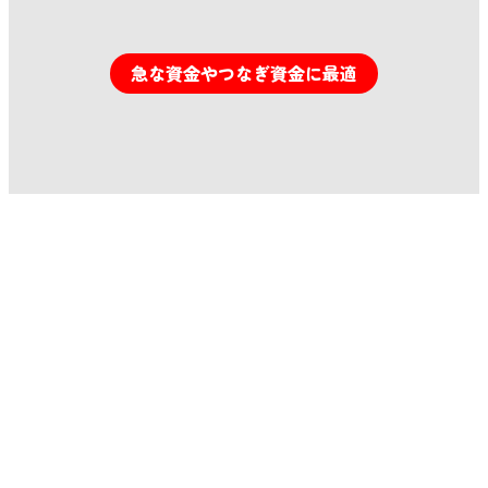
急な資金やつなぎ資金に最適
無料お問い合わせはこちら
不動産をお持ちでない方へ
当社は不動産をお持ちの方を対象とし
ご融資を行っております。
但し、
担保提供者がいらっしゃれば
ご融資が可能
となります。
返済シミュレーション