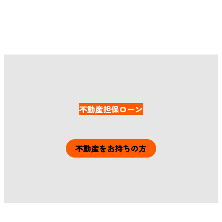
小売店の資金繰り対策と緊急つなぎ資金
各種ローンのご紹介
不動産担保ローン
不動産をお持ちの方
詳細はこちら