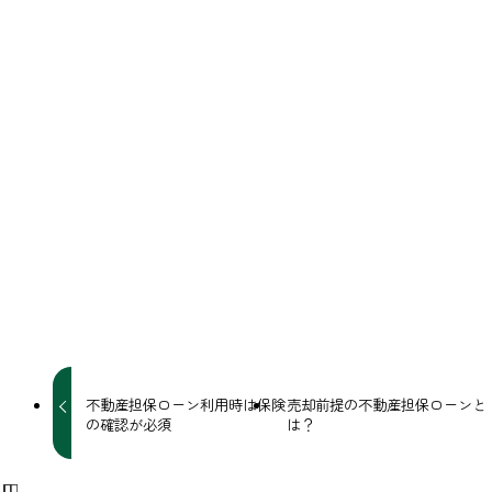
ション等の不動産を担保にお金を借りることができる商品で
す。 ご本人が所有し...
不動産担保ローン関連情報
よかったらシェアしてね！
URLをコピーしました！
不動産担保ローン利用時は保険
売却前提の不動産担保ローンと
の確認が必須
は？