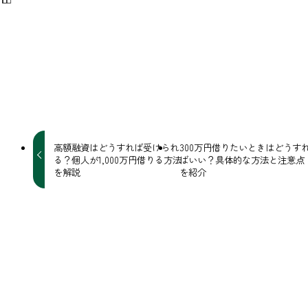
URLをコピーしました！
高額融資はどうすれば受けられ
300万円借りたいときはどうす
る？個人が1,000万円借りる方法
ばいい？具体的な方法と注意点
を解説
を紹介
関連記事