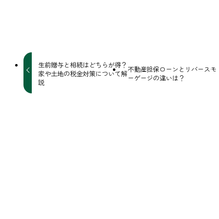
URLをコピーしました！
生前贈与と相続はどちらが得？
不動産担保ローンとリバースモ
家や土地の税金対策について解
ーゲージの違いは？
説
関連記事