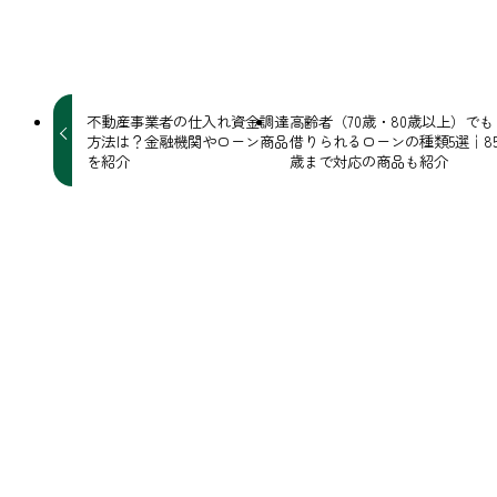
URLをコピーしました！
不動産事業者の仕入れ資金調達
高齢者（70歳・80歳以上）でも
方法は？金融機関やローン商品
借りられるローンの種類5選｜8
を紹介
歳まで対応の商品も紹介
関連記事
死後事務委任契約とは？仕組みやメリット、契約時の